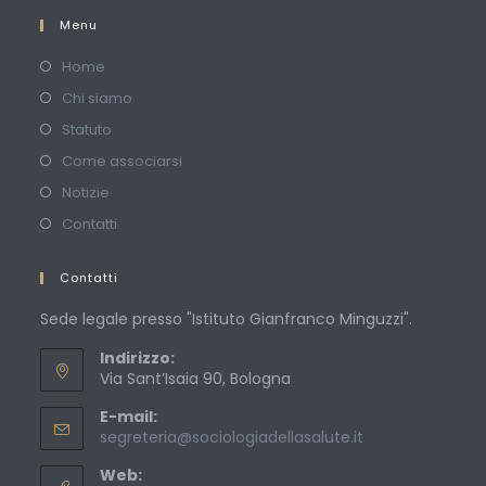
Menu
Home
Chi siamo
Statuto
Come associarsi
Notizie
Contatti
Contatti
Sede legale presso "Istituto Gianfranco Minguzzi".
Indirizzo:
Via Sant’Isaia 90, Bologna
E-mail:
Opens
segreteria@sociologiadellasalute.it
in
Web:
your