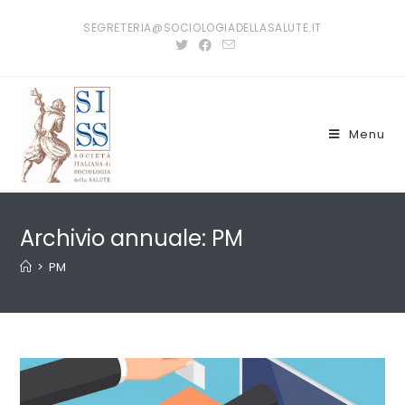
Salta
SEGRETERIA@SOCIOLOGIADELLASALUTE.IT
al
contenuto
Menu
Archivio annuale: PM
>
PM