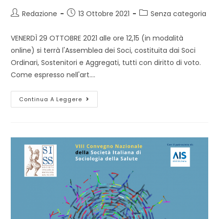
Autore
Articolo
Categoria
Redazione
13 Ottobre 2021
Senza categoria
dell'articolo:
pubblicato:
dell'articolo:
VENERDÌ 29 OTTOBRE 2021 alle ore 12,15 (in modalità
online) si terrà l'Assemblea dei Soci, costituita dai Soci
Ordinari, Sostenitori e Aggregati, tutti con diritto di voto.
Come espresso nell'art.…
Assemblea
Continua A Leggere
Soci
/
Elezioni
Consiglio
Direttivo
SISS
2022-
2024