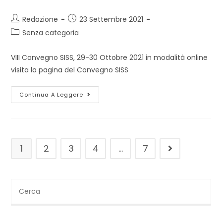
Autore
Articolo
Redazione
23 Settembre 2021
dell'articolo:
pubblicato:
Categoria
Senza categoria
dell'articolo:
VIII Convegno SISS, 29-30 Ottobre 2021 in modalità online
visita la pagina del Convegno SISS
Save
Continua A Leggere
The
Date!
1
2
3
4
…
7
Vai alla pagina
Cerca
nel
sito
web