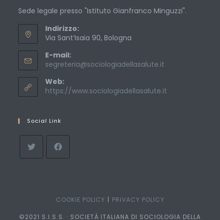
Sede legale presso "Istituto Gianfranco Minguzzi".
Indirizzo:
Via Sant’Isaia 90, Bologna
E-mail:
Opens
segreteria@sociologiadellasalute.it
in
Web:
your
application
https://www.sociologiadellasalute.it
Social Link
COOKIE POLICY
PRIVACY POLICY
©2021 S.I.S.S. · SOCIETÀ ITALIANA DI SOCIOLOGIA DELLA