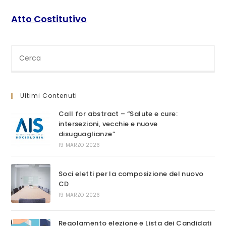
Atto Costitutivo
Cerca
nel
sito
web
Ultimi Contenuti
Call for abstract – “Salute e cure:
intersezioni, vecchie e nuove
disuguaglianze”
19 MARZO 2026
Soci eletti per la composizione del nuovo
CD
19 MARZO 2026
Regolamento elezione e Lista dei Candidati