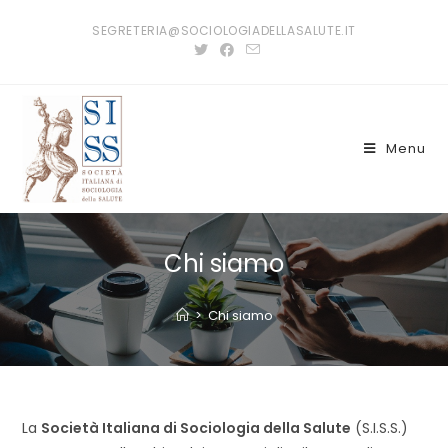
Salta
SEGRETERIA@SOCIOLOGIADELLASALUTE.IT
al
contenuto
Menu
Chi siamo
>
Chi siamo
La
Società Italiana di Sociologia della Salute
(S.I.S.S.)