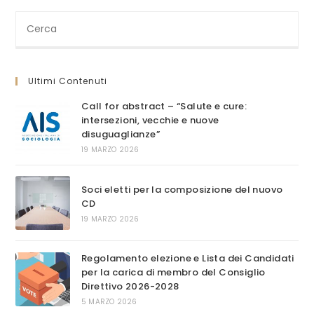
Invisibilità
Cerca
nel
sito
web
Ultimi Contenuti
Call for abstract – “Salute e cure:
intersezioni, vecchie e nuove
disuguaglianze”
19 MARZO 2026
Soci eletti per la composizione del nuovo
CD
19 MARZO 2026
Regolamento elezione e Lista dei Candidati
per la carica di membro del Consiglio
Direttivo 2026-2028
5 MARZO 2026