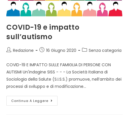
COVID-19 e impatto
sull’autismo
Autore
Articolo
Categoria
Redazione
16 Giugno 2020
Senza categoria
dell'articolo:
pubblicato:
dell'articolo:
COVID-19 E IMPATTO SULLE FAMIGLIA DI PERSONE CON
AUTISMI Un'indagine SISS - - - La Società Italiana di
Sociologia della Salute (S.I.S.S.) promuove, nell’ambito dei
processi di sviluppo e di modificazione…
COVID-
Continua A Leggere
19
E
Impatto
Sull’autismo