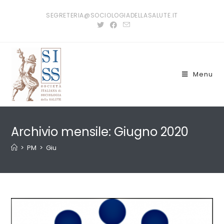
Salta
SEGRETERIA@SOCIOLOGIADELLASALUTE.IT
al
contenuto
Menu
Archivio mensile: Giugno 2020
>
PM
>
Giu