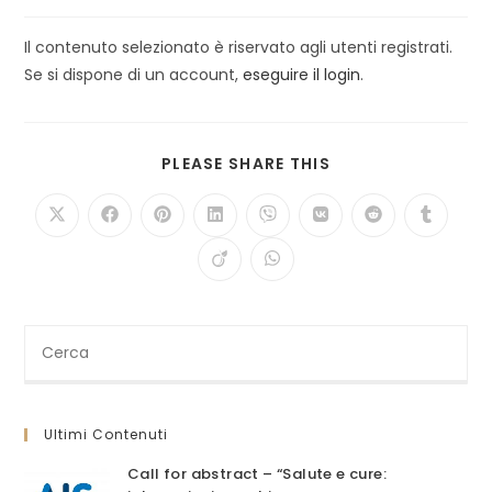
Il contenuto selezionato è riservato agli utenti registrati.
Se si dispone di un account,
eseguire il login
.
SHARE
PLEASE SHARE THIS
THIS
CONTENT
Opens
Opens
Opens
Opens
Opens
Opens
Opens
Opens
in
in
in
in
in
in
in
in
a
a
a
a
a
a
a
a
Opens
Opens
new
new
new
new
new
new
new
new
in
in
window
window
window
window
window
window
window
window
a
a
new
new
window
window
Cerca
nel
sito
web
Ultimi Contenuti
Call for abstract – “Salute e cure: