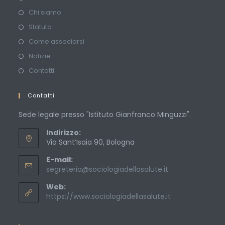
Chi siamo
Statuto
Come associarsi
Notizie
Contatti
Contatti
Sede legale presso "Istituto Gianfranco Minguzzi".
Indirizzo:
Via Sant’Isaia 90, Bologna
E-mail:
Opens
segreteria@sociologiadellasalute.it
in
Web:
your
application
https://www.sociologiadellasalute.it