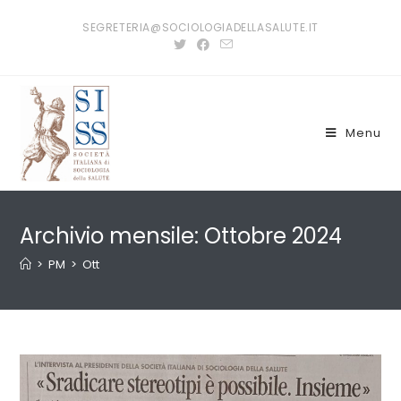
Salta
SEGRETERIA@SOCIOLOGIADELLASALUTE.IT
al
contenuto
Menu
Archivio mensile: Ottobre 2024
>
PM
>
Ott