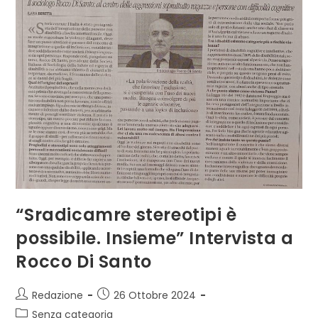
“Sradicamre stereotipi è
possibile. Insieme” Intervista a
Rocco Di Santo
Autore
Articolo
Redazione
26 Ottobre 2024
dell'articolo:
pubblicato:
Categoria
Senza categoria