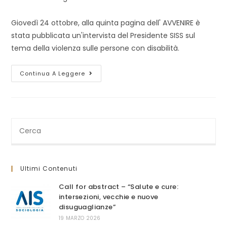
dell'articolo:
Giovedì 24 ottobre, alla quinta pagina dell' AVVENIRE è
stata pubblicata un'intervista del Presidente SISS sul
tema della violenza sulle persone con disabilità.
“Sradicamre
Continua A Leggere
Stereotipi
È
Possibile.
Insieme”
Intervista
A
Rocco
Cerca
Di
nel
Santo
sito
web
Ultimi Contenuti
Call for abstract – “Salute e cure:
intersezioni, vecchie e nuove
disuguaglianze”
19 MARZO 2026