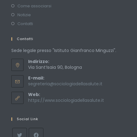
Come associarsi
Notizie
Contatti
Contatti
Sede legale presso "Istituto Gianfranco Minguzzi".
Indirizzo:
Via Sant’Isaia 90, Bologna
E-mail:
Opens
segreteria@sociologiadellasalute.it
in
Web:
your
application
https://www.sociologiadellasalute.it
Social Link