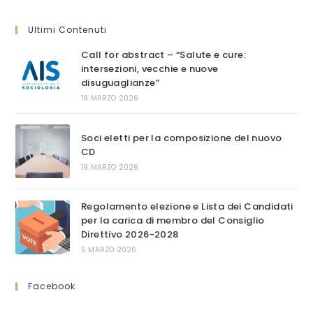
sito
web
Ultimi Contenuti
Call for abstract – “Salute e cure:
intersezioni, vecchie e nuove
disuguaglianze”
19 MARZO 2026
Soci eletti per la composizione del nuovo
CD
19 MARZO 2026
Regolamento elezione e Lista dei Candidati
per la carica di membro del Consiglio
Direttivo 2026-2028
5 MARZO 2026
Facebook