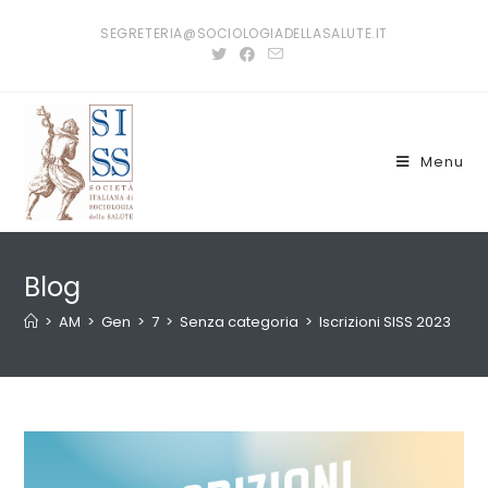
Salta
SEGRETERIA@SOCIOLOGIADELLASALUTE.IT
al
contenuto
Menu
Blog
>
AM
>
Gen
>
7
>
Senza categoria
>
Iscrizioni SISS 2023