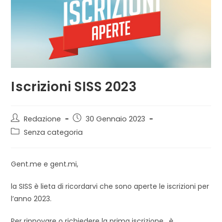
Iscrizioni SISS 2023
Autore
Articolo
Redazione
30 Gennaio 2023
dell'articolo:
pubblicato:
Categoria
Senza categoria
dell'articolo:
Gent.me e gent.mi,
la SISS è lieta di ricordarvi che sono aperte le iscrizioni per
l’anno 2023.
Per rinnovare o richiedere la prima iscrizione , è