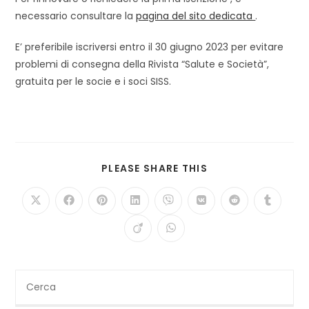
necessario consultare la
pagina del sito dedicata
.
E’ preferibile iscriversi entro il 30 giugno 2023 per evitare
problemi di consegna della Rivista “Salute e Società”,
gratuita per le socie e i soci SISS.
SHARE
PLEASE SHARE THIS
THIS
CONTENT
Opens
Opens
Opens
Opens
Opens
Opens
Opens
Opens
in
in
in
in
in
in
in
in
a
a
a
a
a
a
a
a
Opens
Opens
new
new
new
new
new
new
new
new
in
in
window
window
window
window
window
window
window
window
a
a
new
new
window
window
Cerca
nel