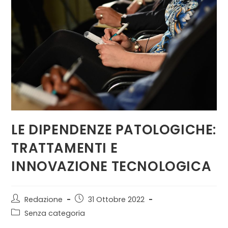
LE DIPENDENZE PATOLOGICHE:
TRATTAMENTI E
INNOVAZIONE TECNOLOGICA
Autore
Articolo
Redazione
31 Ottobre 2022
dell'articolo:
pubblicato:
Categoria
Senza categoria
dell'articolo: