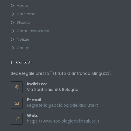
Home
Chi siamo
Statuto
Come associarsi
Notizie
Contatti
Contatti
Sede legale presso "Istituto Gianfranco Minguzzi".
Indirizzo:
Via Sant’Isaia 90, Bologna
E-mail:
Opens
segreteria@sociologiadellasalute.it
in
Web:
your
application
https://www.sociologiadellasalute.it