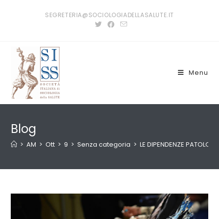
Salta
SEGRETERIA@SOCIOLOGIADELLASALUTE.IT
al
contenuto
Menu
Blog
>
AM
>
Ott
>
9
>
Senza categoria
>
LE DIPENDENZE PATOLOGI