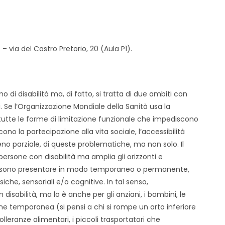
– via del Castro Pretorio, 20 (Aula P1).
 di disabilità ma, di fatto, si tratta di due ambiti con
. Se l’Organizzazione Mondiale della Sanità usa la
tutte le forme di limitazione funzionale che impediscono
ono la partecipazione alla vita sociale, l’accessibilità
o parziale, di queste problematiche, ma non solo. Il
 persone con disabilità ma amplia gli orizzonti e
e possono presentare in modo temporaneo o permanente,
isiche, sensoriali e/o cognitive. In tal senso,
 disabilità, ma lo è anche per gli anziani, i bambini, le
 temporanea (si pensi a chi si rompe un arto inferiore
lleranze alimentari, i piccoli trasportatori che