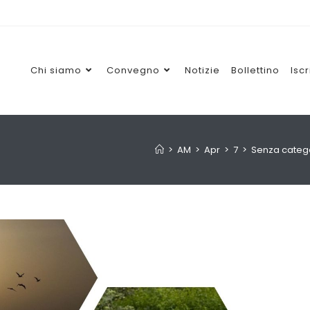
Chi siamo
Convegno
Notizie
Bollettino
Iscr
>
AM
>
Apr
>
7
>
Senza categ