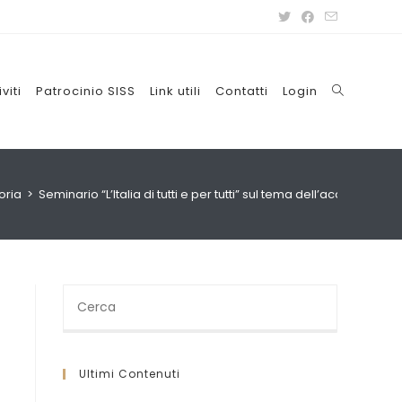
iviti
Patrocinio SISS
Link utili
Contatti
Login
oria
>
Seminario “L’Italia di tutti e per tutti” sul tema dell’accessibilit
Cerca
nel
sito
web
Ultimi Contenuti