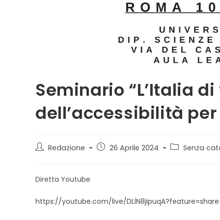
Seminario “L’Italia di 
dell’accessibilità pe
Autore
Articolo
Categoria
Redazione
26 Aprile 2024
Senza cat
dell'articolo:
pubblicato:
dell'articolo:
Diretta Youtube
https://youtube.com/live/DLlN8jipuqA?feature=share